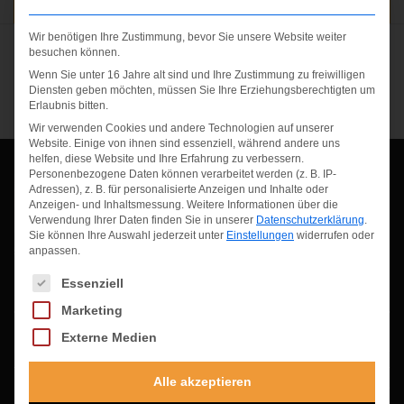
Wir benötigen Ihre Zustimmung, bevor Sie unsere Website weiter
STARTSEITE
besuchen können.
BAND-HOCHZEIT-EVENT-MUENCHEN
Wenn Sie unter 16 Jahre alt sind und Ihre Zustimmung zu freiwilligen
LICHTTECHNIK VERLEIH
Diensten geben möchten, müssen Sie Ihre Erziehungsberechtigten um
Erlaubnis bitten.
TONTECHNIK VERLEIH
Wir verwenden Cookies und andere Technologien auf unserer
Website. Einige von ihnen sind essenziell, während andere uns
DJ EQUIPMENT
helfen, diese Website und Ihre Erfahrung zu verbessern.
Personenbezogene Daten können verarbeitet werden (z. B. IP-
Wir sind Ihr freundlicher Verleih von Veranstaltungstechnik,
Adressen), z. B. für personalisierte Anzeigen und Inhalte oder
BEAMER, LCD & PRÄSENTATIONSTECHNIK
Medien- und Eventtechnik im Raum München und Umgebung.
Anzeigen- und Inhaltsmessung.
Weitere Informationen über die
Sie finden bei uns eine große Auswahl an Licht-, Präsentations-
Verwendung Ihrer Daten finden Sie in unserer
Datenschutzerklärung
.
STROMERZEUGER & POWERSTATIONS
& PA Tontechnik welche Sie günstig mieten können.
Tel.: 08142-
Sie können Ihre Auswahl jederzeit unter
Einstellungen
widerrufen oder
anpassen.
597640
Mobil: 0176-24137518
ANLIEFERUNG & AUFBAU
Es folgt eine Liste der Service-Gruppen, für die eine Einwilligung erteilt we
Essenziell
SHOW- & EVENTTECHNIK
ÜBER UNS
Marketing
KONTAKT / ANFAHRT
Externe Medien
Eventtechnik Katalog
Alle akzeptieren
DJ-, Künstler-, Band- Vermittlung