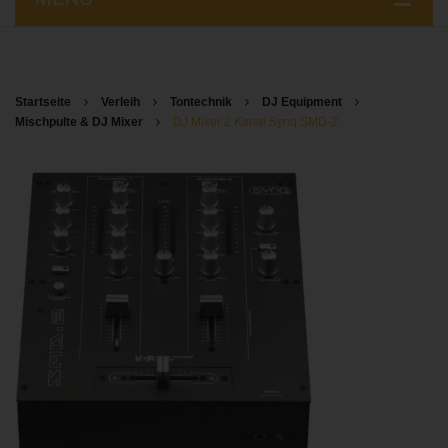
STARTSEITE
LICHTTECHNIK VERLEIH
Startseite
Verleih
Tontechnik
DJ Equipment
Mischpulte & DJ Mixer
DJ Mixer 2 Kanal Synq SMD-2
TONTECHNIK VERLEIH
DJ EQUIPMENT
BEAMER, LCD & PRÄSENTATIONSTECHNIK
STROMERZEUGER & POWERSTATIONS
ANLIEFERUNG & AUFBAU
ÜBER UNS
KONTAKT / ANFAHRT