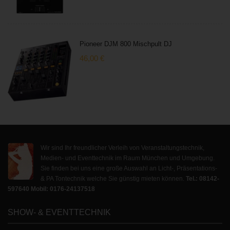
Pioneer DJM 800 Mischpult DJ
46,00
€
Wir sind Ihr freundlicher Verleih von Veranstaltungstechnik,
Medien- und Eventtechnik im Raum München und Umgebung.
Sie finden bei uns eine große Auswahl an Licht-, Präsentations-
& PA Tontechnik welche Sie günstig mieten können.
Tel.: 08142-
597640
Mobil: 0176-24137518
SHOW- & EVENTTECHNIK