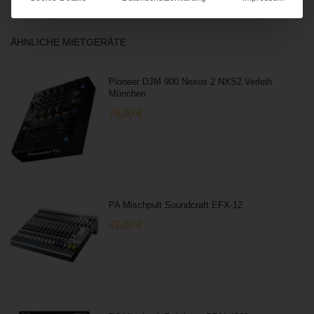
ÄHNLICHE MIETGERÄTE
Pioneer DJM 900 Nexus 2 NXS2 Verleih
München
74,00
€
PA Mischpult Soundcraft EFX-12
42,00
€