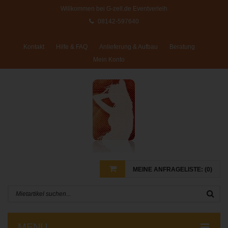
Willkommen bei G-zell.de Eventverleih
08142-597640
Kontakt
Hilfe & FAQ
Anlieferung & Aufbau
Beratung
Mein Konto
MEINE ANFRAGELISTE: (
0
)
Es befinden sich noch keine Mietartikel in Ihrer
Anfrageliste
0,00
€
ZWISCHENSUMME:
MENU